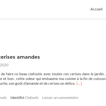
Aller
au
Accueil
contenu
principal
 cerises amandes
 2020
de faire ce beau clafoutis avec toutes ces cerises dans le jardin. 
e et bon , cette odeur qui embaume ma cuisine à la fin de cuisson. 
bouche, son goût d’amande et de cerises un délice.
[…]
outis
Identifié
Clafoutis
Laisser un commentaire