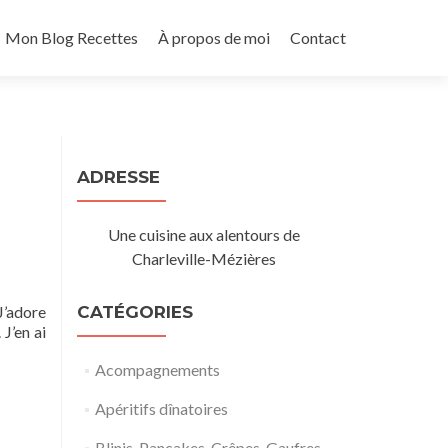
Mon Blog Recettes
À propos de moi
Contact
ADRESSE
Une cuisine aux alentours de
Charleville-Mézières
J’adore
CATÉGORIES
J’en ai
Acompagnements
Apéritifs dînatoires
Blinis, Pancakes, Crêpes, Gaufres