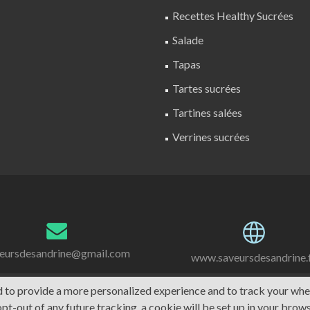
Recettes Healthy Sucrées
Salade
Tapas
Tartes sucrées
Tartines salées
Verrines sucrées
eursdesandrine@gmail.com
www.saveursdesandrine.
d to provide a more personalized experience and to track your wh
pt-out of any future tracking, a cookie will be set up in your brow