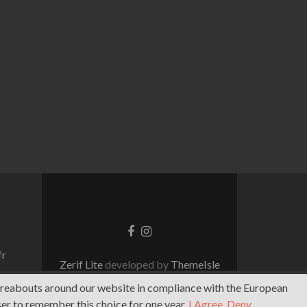
Lien
Lien
Facebook
Instagram
fr
Zerif Lite
developed by
ThemeIsle
ereabouts around our website in compliance with the European
ser to remember this choice for one year.
I Agree
,
Deny