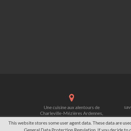
sav
Une cuisine aux alentours de
Charleville-Mézières Ardennes,
France
This website stores some user agent data. These data are use
General Data Protection Regulation. If you decide to o