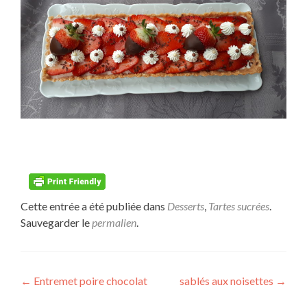
Cette entrée a été publiée dans
Desserts
,
Tartes sucrées
.
Sauvegarder le
permalien
.
Navigation
←
Entremet poire chocolat
sablés aux noisettes
→