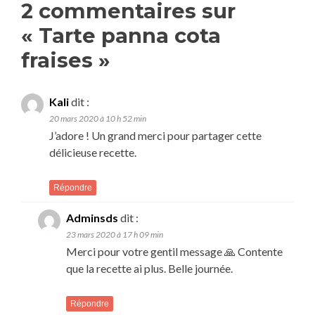
de
2 commentaires sur
l’article
«
Tarte panna cota
fraises
»
Kali
dit :
20 mars 2020 à 10 h 52 min
J’adore ! Un grand merci pour partager cette
délicieuse recette.
Répondre
Adminsds
dit :
23 mars 2020 à 17 h 09 min
Merci pour votre gentil message 🙏 Contente
que la recette ai plus. Belle journée.
Répondre