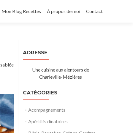
Mon Blog Recettes
À propos de moi
Contact
ADRESSE
 sablée
Une cuisine aux alentours de
Charleville-Mézières
CATÉGORIES
Acompagnements
Apéritifs dînatoires
Blinis, Pancakes, Crêpes, Gaufres