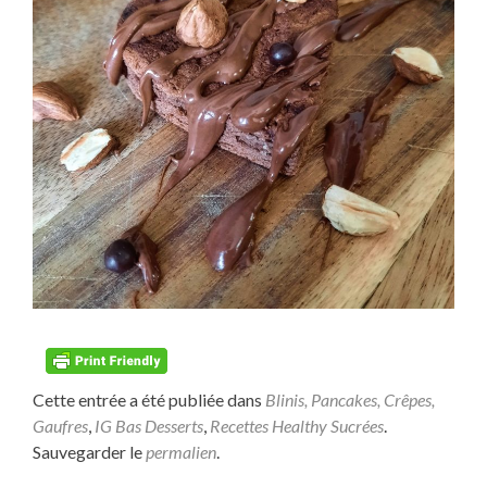
Cette entrée a été publiée dans
Blinis, Pancakes, Crêpes,
Gaufres
,
IG Bas Desserts
,
Recettes Healthy Sucrées
.
Sauvegarder le
permalien
.