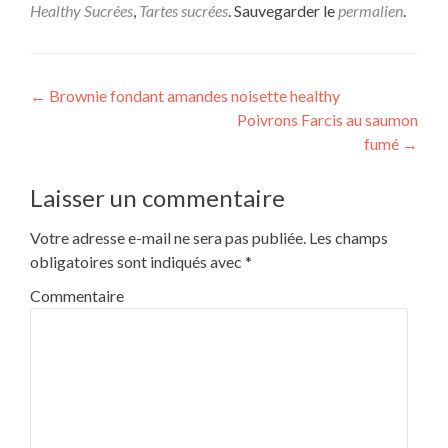
Healthy Sucrées
,
Tartes sucrées
. Sauvegarder le
permalien
.
Navigation
←
Brownie fondant amandes noisette healthy
Poivrons Farcis au saumon
de
fumé
→
l’article
Laisser un commentaire
Votre adresse e-mail ne sera pas publiée.
Les champs
obligatoires sont indiqués avec
*
Commentaire