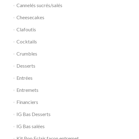
Cannelés sucrés/salés
Cheesecakes
Clafoutis
Cocktails
Crumbles
Desserts
Entrées
Entremets
Financiers
IG Bas Desserts
IG Bas salées
Kit Pop Eclair façon entremet