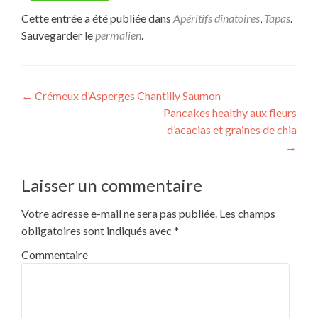
Cette entrée a été publiée dans
Apéritifs dînatoires
,
Tapas
.
Sauvegarder le
permalien
.
Navigation
←
Crémeux d’Asperges Chantilly Saumon
Pancakes healthy aux fleurs
de
d’acacias et graines de chia
l’article
→
Laisser un commentaire
Votre adresse e-mail ne sera pas publiée.
Les champs
obligatoires sont indiqués avec
*
Commentaire