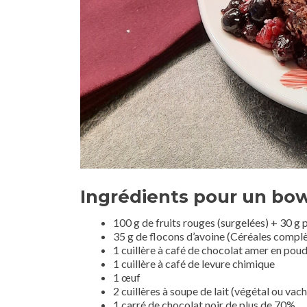
Ingrédients pour un bo
100 g de fruits rouges (surgelées) + 30 g p
35 g de flocons d’avoine (Céréales complè
1 cuillère à café de chocolat amer en pou
1 cuillère à café de levure chimique
1 œuf
2 cuillères à soupe de lait (végétal ou vac
1 carré de chocolat noir de plus de 70%