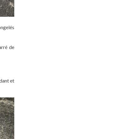
congelés
arré de
ndant et