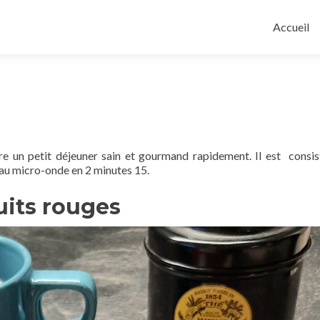
Aller
au
Accueil
contenu
principal
e un petit déjeuner sain et gourmand rapidement. Il est consis
t au micro-onde en 2 minutes 15.
uits rouges