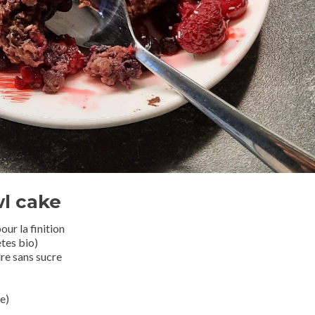
wl cake
our la finition
tes bio)
dre sans sucre
he)