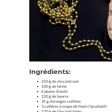
Ingrédients:
250 g de chocolat noir
100 g de farine
6 jaunes d’oeufs
120 g de beurre
35 g d’oranges confites
3 cuillères à soupe de rhum ( facultatif)
120 g de chocolat blanc