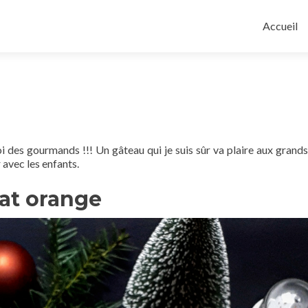
Aller
au
Accueil
contenu
principal
oi des gourmands !!! Un gâteau qui je suis sûr va plaire aux grands
r avec les enfants.
at orange